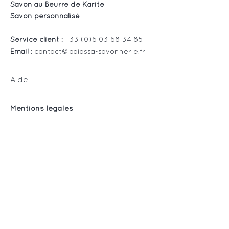
Savon au Beurre de Karité
Savon personnalisé
Service client :
+33 (0)6 03 68 34 85
Email
:
contact@baiassa-savonnerie.fr
Aide
Mentions légales
Politique en matière de cookies
CGV
Suivez-nous
Instagram
Facebook