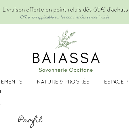
 Livraison offerte en point relais dès 65€ d'achat
Offre non applicable sur les commandes savons invités
NEMENTS
NATURE & PROGRÈS
ESPACE 
Profil