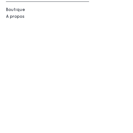
Boutique
À propos
Contact
Histoire du Savon
Savon Exfoliant
Savon au Beurre de Karité
Savon personnalisé
Service client :
+33 (0)6 03 68 34 85
Email
:
contact@baiassa-savonnerie.fr
Aide
Mentions légales
Politique en matière de cookies
CGV