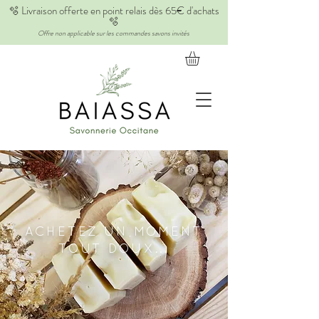
🫧 Livraison offerte en point relais dès 65€ d'achats
🫧
Offre non applicable sur les commandes savons invités
ACHETEZ UN MOMENT
TOUT DOUX...