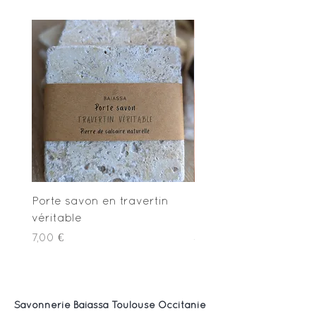
Anti-Gaspillage
Porte savon en travertin
Lot de mousse - Ga
véritable
Botanique
Prix
Prix
7,00 €
4,80 €
Savonnerie Baiassa Toulouse Occitanie