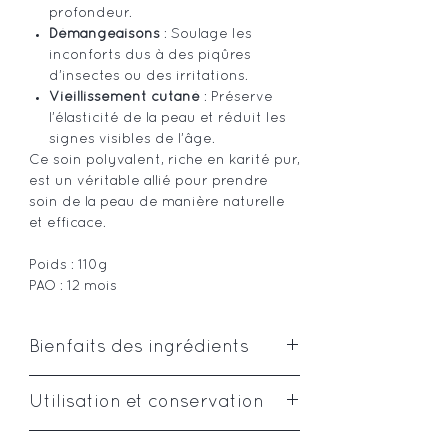
profondeur.
Démangeaisons
: Soulage les
inconforts dus à des piqûres
d’insectes ou des irritations.
Vieillissement cutané
: Préserve
l’élasticité de la peau et réduit les
signes visibles de l’âge.
Ce soin polyvalent, riche en karité pur,
est un véritable allié pour prendre
soin de la peau de manière naturelle
et efficace.
Poids : 110g
PAO : 12 mois
Bienfaits des ingrédients
Le beurre de karité
, riches en acides
Utilisation et conservation
gras et vitamines A, D, E et F, le karité
vient nourrir, assouplir, apaiser et
Sur le corps
, appliquer la chantilly de