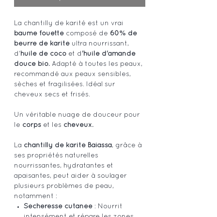
La chantilly de karité est un vrai
baume fouetté
composé de
60% de
beurre de karité
ultra nourrissant,
d'
huile de coco
et d
'huile d'amande
douce bio.
Adapté à toutes les peaux,
recommandé aux peaux sensibles,
sèches et fragilisées. Idéal sur
cheveux secs et frisés.
Un véritable nuage de douceur pour
le
corps
et les
cheveux.
La
chantilly de karité Baiassa
, grâce à
ses propriétés naturelles
nourrissantes, hydratantes et
apaisantes, peut aider à soulager
plusieurs problèmes de peau,
notamment :
Sécheresse cutanée
: Nourrit
intensément et répare les zones