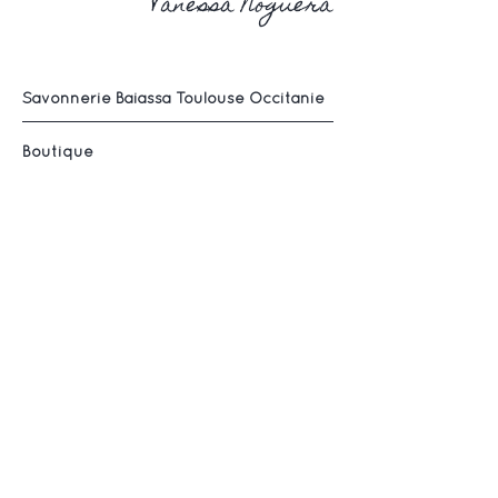
Vanessa Noguera
Savonnerie Baiassa Toulouse Occitanie
Boutique
À propos
Contact
Histoire du Savon
Savon Exfoliant
Savon au Beurre de Karité
Savon personnalisé
Service client :
+33 (0)6 03 68 34 85
Email
:
contact@baiassa-savonnerie.fr
Aide